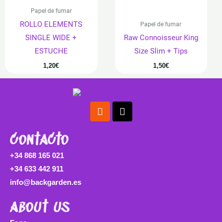
Papel de fumar
ROLLO ELEMENTS
Papel de fumar
SINGLE WIDE +
Raw Connoisseur King
ESTUCHE
Size Slim + Tips
1,20
€
1,50
€
Instagram
Tiktok
contacto
+34 868 165 021
+34 633 442 911
info@backgarden.es
about us