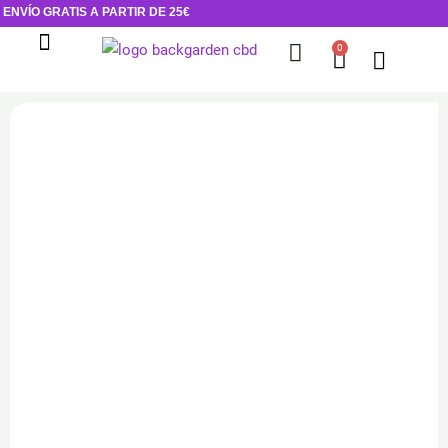
Ir
ENVÍO GRATIS A PARTIR DE 25€
al
0
Cart
contenido
Flores de CBD
Cosmética CBD