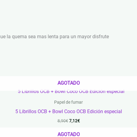
que la quema sea mas lenta para un mayor disfrute
AGOTADO
El
El
precio
precio
original
actual
Papel de fumar
era:
es:
5 Librillos OCB + Bowl Coco OCB Edición especial
8,90€.
7,12€.
8,90
€
7,12
€
AGOTADO