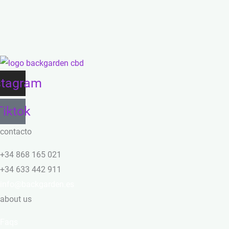
stagram
Tiktok
contacto
+34 868 165 021
+34 633 442 911
info@backgarden.es
about us
Faqs