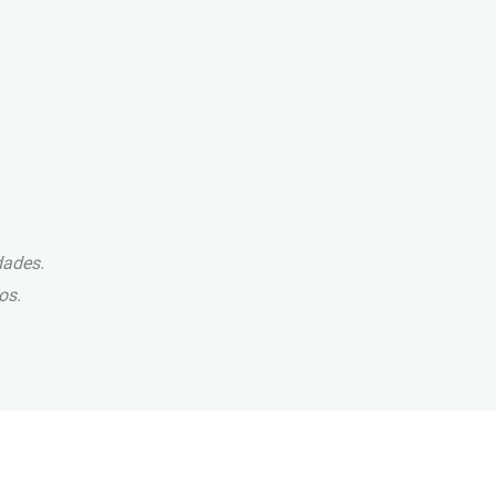
dades.
os.