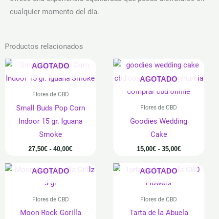
cualquier momento del día.
Productos relacionados
Rango
Rango
AGOTADO
de
de
precios:
precios:
AGOTADO
desde
desde
Flores de CBD
27,50€
15,00€
hasta
hasta
Small Buds Pop Corn
Flores de CBD
40,00€
35,00€
Indoor 15 gr. Iguana
Goodies Wedding
Smoke
Cake
27,50
€
-
40,00
€
15,00
€
-
35,00
€
Rango
AGOTADO
AGOTADO
de
precios:
desde
Flores de CBD
Flores de CBD
12,00€
hasta
Moon Rock Gorilla
Tarta de la Abuela
25,00€