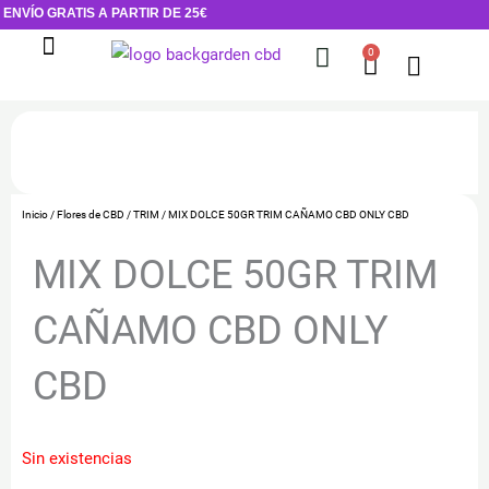
Ir
ENVÍO GRATIS A PARTIR DE 25€
al
0
Cart
contenido
Flores de CBD
Cosmética CBD
Inicio
/
Flores de CBD
/
TRIM
/ MIX DOLCE 50GR TRIM CAÑAMO CBD ONLY CBD
MIX DOLCE 50GR TRIM
CAÑAMO CBD ONLY
CBD
Sin existencias