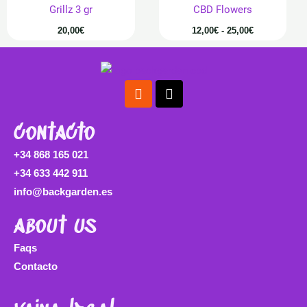
Grillz 3 gr
CBD Flowers
20,00
€
12,00
€
-
25,00
€
Instagram
Tiktok
contacto
+34 868 165 021
+34 633 442 911
info@backgarden.es
about us
Faqs
Contacto