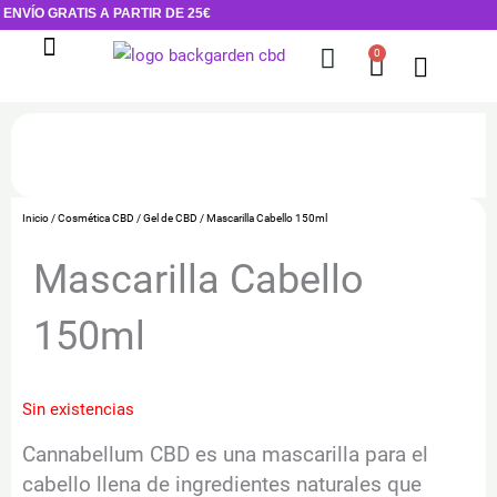
Ir
ENVÍO GRATIS A PARTIR DE 25€
al
0
Cart
contenido
Flores de CBD
Cosmética CBD
Inicio
/
Cosmética CBD
/
Gel de CBD
/ Mascarilla Cabello 150ml
Mascarilla Cabello
150ml
Sin existencias
Cannabellum CBD es una mascarilla para el
cabello llena de ingredientes naturales que