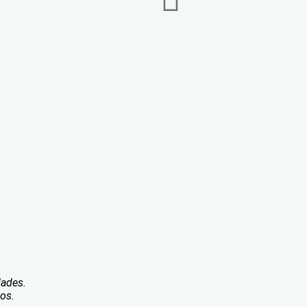
dades.
os.