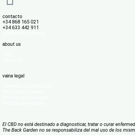
contacto
+34 868 165 021
+34 633 442 911
info@backgarden.es
about us
Faqs
Contacto
vaina legal
Términos y condiciones
Politica de Cookies
Política de privacidad
Política de retornos
El CBD no está destinado a diagnosticar, tratar o curar enferme
The Back Garden no se responsabiliza del mal uso de los mism