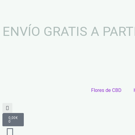
Ir
al
contenido
ENVÍO GRATIS A PART
Flores de CBD
Cart
0,00
€
0