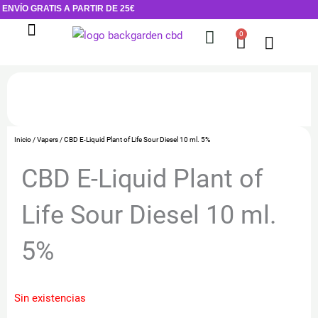
Ir
ENVÍO GRATIS A PARTIR DE 25€
al
0
Cart
contenido
Flores de CBD
Cosmética CBD
Inicio
/
Vapers
/ CBD E-Liquid Plant of Life Sour Diesel 10 ml. 5%
CBD E-Liquid Plant of
Life Sour Diesel 10 ml.
5%
Sin existencias